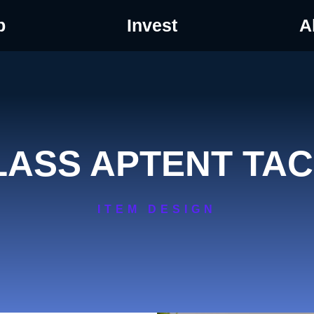
p
Invest
A
LASS APTENT TACI
ITEM DESIGN