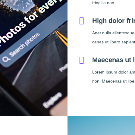
fringilla non.
High dolor fri
Anet nulla ellentesque
cenas ut libero sapient
Maecenas ut l
Lorem ipsum dolor amet
non. Maecenas ut libe