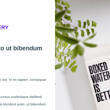
ERY
sto ut bibendum
 est. In mi sapien, consequat
ursus scelerisque eleifend.
s tincidunt justo, ut bibendum