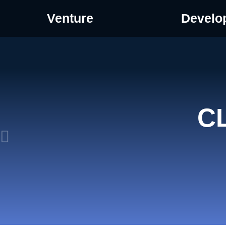
Venture
Develo
C